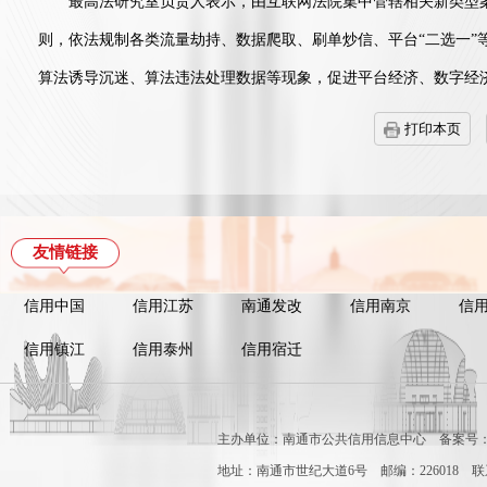
最高法研究室负责人表示，由互联网法院集中管辖相关新类型案
则，依法规制各类流量劫持、数据爬取、刷单炒信、平台“二选一”
算法诱导沉迷、算法违法处理数据等现象，促进平台经济、数字经
打印本页
友情链接
信用中国
信用江苏
南通发改
信用南京
信
信用镇江
信用泰州
信用宿迁
主办单位：南通市公共信用信息中心
备案号：苏
地址：南通市世纪大道6号
邮编：226018
联